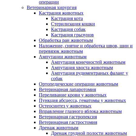
операции
Ветеринарная хирургия
Кастрация животных
Кастрация кота
Стерилизация кошки
Кастрация собак
Кастрация грызунов
Обработка ран животным
Наложение, снятие и обработка швов, шин и
перевязок животным
Ампутации животным
Ампутация конечностей животным
Ампутация хвоста животным
Ампутация рудиментраных фаланг у
собак
Ортопедические операции животным
Ветеринарная лапаротомия
Переливание крови у животных
Пункция абсцесса, гематомы у животных
Остеосинтез у животных
Вправление глазного яблока животным
Ветеринарная гастропексия
Ветеринарная гастростомия
Дренаж животным
Дренаж грудной полости животным