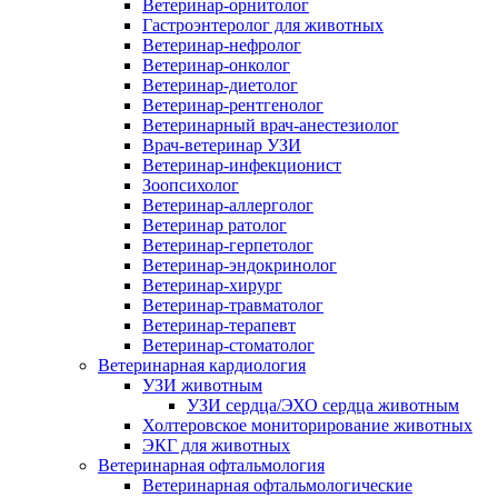
Ветеринар-орнитолог
Гастроэнтеролог для животных
Ветеринар-нефролог
Ветеринар-онколог
Ветеринар-диетолог
Ветеринар-рентгенолог
Ветеринарный врач-анестезиолог
Врач-ветеринар УЗИ
Ветеринар-инфекционист
Зоопсихолог
Ветеринар-аллерголог
Ветеринар ратолог
Ветеринар-герпетолог
Ветеринар-эндокринолог
Ветеринар-хирург
Ветеринар-травматолог
Ветеринар-терапевт
Ветеринар-стоматолог
Ветеринарная кардиология
УЗИ животным
УЗИ сердца/ЭХО сердца животным
Холтеровское мониторирование животных
ЭКГ для животных
Ветеринарная офтальмология
Ветеринарная офтальмологические