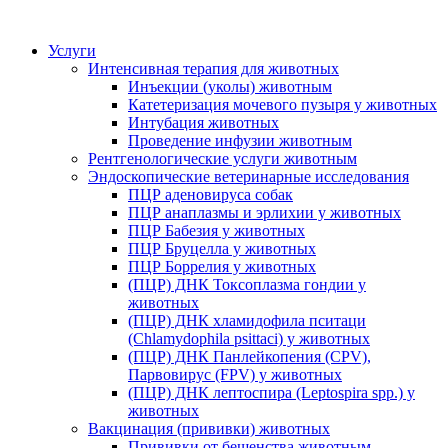
Услуги
Интенсивная терапия для животных
Инъекции (уколы) животным
Катетеризация мочевого пузыря у животных
Интубация животных
Проведение инфузии животным
Рентгенологические услуги животным
Эндоскопические ветеринарные исследования
ПЦР аденовируса собак
ПЦР анаплазмы и эрлихии у животных
ПЦР Бабезия у животных
ПЦР Бруцелла у животных
ПЦР Боррелия у животных
(ПЦР) ДНК Токсоплазма гондии у
животных
(ПЦР) ДНК хламидофила пситаци
(Chlamydophila psittaci) у животных
(ПЦР) ДНК Панлейкопения (CPV),
Парвовирус (FPV) у животных
(ПЦР) ДНК лептоспира (Leptospira spp.) у
животных
Вакцинация (прививки) животных
Прививки от бешенства животным