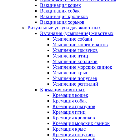
Вакцинация кошек
Вакцинация собак
Вакцинация кроликов
Вакцинация хорьков
Ритуальные услуги для животных
Эвтаназия (усыпление) животных
Усыпление собаки
Усыпление кошек и котов
Усыпление грызунов
Усыпление птиц
Усыпление кроликов
Усыпление морских свинок
Усыпление крыс
Усыпление попугаев
Усыпление рептилий
Кремация животных
Кремация кошек
Кремация собак
Кремация грызунов
Кремация птиц
Кремация кроликов
Кремация морских свинок
Кремация крыс
Кремация попугаев