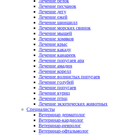
Лечение белок
Лечение песчанок
Лечение дегу
Лечение ежей
Лечение шиншилл
Лечение морских свинок
Лечение мышей
Лечение хомяков
Лечение крыс
Лечение какаду
Лечение канареек
Лечение попугаев ара
Лечение амадин
Лечение корелл
Лечение волнистых попугаев
Лечение голубей
Лечение попугаев
Лечение куриц
Лечение птиц
Лечение экзотических животных
Специалисты
Ветеринар дерматолог
Ветеринар-кардиолог
Ветеринар-невролог
Ветеринар-офтальмолог