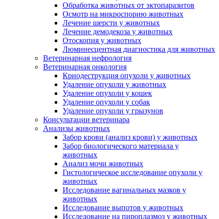
Обработка животных от эктопаразитов
Осмотр на микроспорию животных
Лечение шерсти у животных
Лечение демодекоза у животных
Отоскопия у животных
Люминесцентная диагностика для животных
Ветеринарная нефрология
Ветеринарная онкология
Криодеструкция опухоли у животных
Удаление опухоли у животных
Удаление опухоли у кошек
Удаление опухоли у собак
Удаление опухоли у грызунов
Консультации ветеринара
Анализы животных
Забор крови (анализ крови) у животных
Забор биологического материала у
животных
Анализ мочи животных
Гистологическое исследование опухоли у
животных
Исследование вагинальных мазков у
животных
Исследование выпотов у животных
Исследование на пироплазмоз у животных