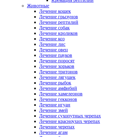
Кремация рептилий
Животные
Лечение кошек
Лечение грызунов
Лечение рептилий
Лечение собак
Лечение кроликов
Лечение коз
Лечение лис
Лечение овец
Лечение пауков
Лечение поросят
Лечение хорьков
Лечение тритонов
Лечение лягушек
Лечение рыбок
Лечение амфибий
Лечение хамелеонов
Лечение гекконов
Лечение игуан
Лечение змей
Лечение сухопутных черепах
Лечение красноухих черепах
Лечение черепах
Лечение агам