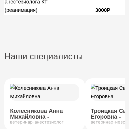
анестезиолога КТ
(реанимация)
3000Р
Наши специалисты
Колесникова Анна
Троицкая Св
Михайловна -
Егоровна -
ветеринар-анестезиолог
ветеринар-невро