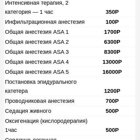
Интенсивная терапия, 2
категория — 1 час
350Р
Инфильтрационная анестезия
100Р
Общая анестезия ASA 1
1700Р
Общая анестезия ASA 2
6300Р
Общая анестезия ASA 3
8300Р
Общая анестезия ASA 4
13000Р
Общая анестезия ASA 5
16000Р
Постановка эпидурального
катетера
1200Р
Проводниковая анестезия
700Р
Седация живного
500Р
Оксигенация (кислородерапия)
1час
500Р