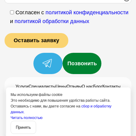
Согласен с
политикой конфиденциальности
и
политикой обработки данных
Позвонить
Услуги
Специалисты
Цены
Отзывы
О нас
Блог
Контакты
Политика конфиденциальности
Мы используем файлы cookie
Это необходимо для повышения удобства работы сайта.
Согласие на обработку
Оставаясь с нами, вы даете согласие на
сбор и обработку
данных.
8 (499) 113-80-28
Читать полностью
Записаться
Мытищи
Принять