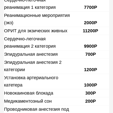
Сердечно-легочная
реанимация 1 категория
7700Р
Реанимационные мероприятия
(экз)
2000Р
ОРИТ для экзических живных
11200Р
Сердечно-легочная
реанимация 2 категория
9900Р
Эпидуральная анестезия
700Р
Эпидуральная анестезия 2
категории
1200Р
Установка артериального
катетера
1000Р
Новокаиновая блокада
300Р
Медикаментозный сон
200Р
Проводниковая анестезия под