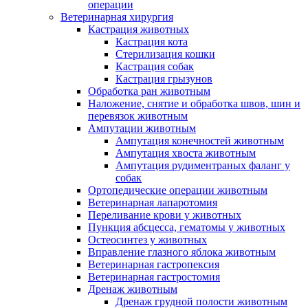
операции
Ветеринарная хирургия
Кастрация животных
Кастрация кота
Стерилизация кошки
Кастрация собак
Кастрация грызунов
Обработка ран животным
Наложение, снятие и обработка швов, шин и
перевязок животным
Ампутации животным
Ампутация конечностей животным
Ампутация хвоста животным
Ампутация рудиментраных фаланг у
собак
Ортопедические операции животным
Ветеринарная лапаротомия
Переливание крови у животных
Пункция абсцесса, гематомы у животных
Остеосинтез у животных
Вправление глазного яблока животным
Ветеринарная гастропексия
Ветеринарная гастростомия
Дренаж животным
Дренаж грудной полости животным