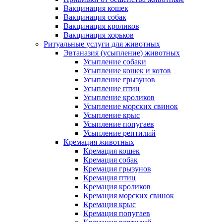
Вакцинация кошек
Вакцинация собак
Вакцинация кроликов
Вакцинация хорьков
Ритуальные услуги для животных
Эвтаназия (усыпление) животных
Усыпление собаки
Усыпление кошек и котов
Усыпление грызунов
Усыпление птиц
Усыпление кроликов
Усыпление морских свинок
Усыпление крыс
Усыпление попугаев
Усыпление рептилий
Кремация животных
Кремация кошек
Кремация собак
Кремация грызунов
Кремация птиц
Кремация кроликов
Кремация морских свинок
Кремация крыс
Кремация попугаев