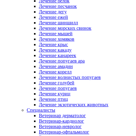
Лечение белок
Лечение песчанок
Лечение дегу
Лечение ежей
Лечение шиншилл
Лечение морских свинок
Лечение мышей
Лечение хомяков
Лечение крыс
Лечение какаду
Лечение канареек
Лечение попугаев ара
Лечение амадин
Лечение корелл
Лечение волнистых попугаев
Лечение голубей
Лечение попугаев
Лечение куриц
Лечение птиц
Лечение экзотических животных
Специалисты
Ветеринар дерматолог
Ветеринар-кардиолог
Ветеринар-невролог
Ветеринар-офтальмолог