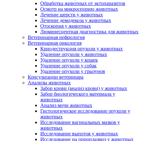
Обработка животных от эктопаразитов
Осмотр на микроспорию животных
Лечение шерсти у животных
Лечение демодекоза у животных
Отоскопия у животных
Люминесцентная диагностика для животных
Ветеринарная нефрология
Ветеринарная онкология
Криодеструкция опухоли у животных
Удаление опухоли у животных
Удаление опухоли у кошек
Удаление опухоли у собак
Удаление опухоли у грызунов
Консультации ветеринара
Анализы животных
Забор крови (анализ крови) у животных
Забор биологического материала у
животных
Анализ мочи животных
Гистологическое исследование опухоли у
животных
Исследование вагинальных мазков у
животных
Исследование выпотов у животных
Исследование на пироплазмоз у животных