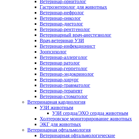
Ветеринар-орнитолог
Гастроэнтеролог для животных
Ветеринар-нефролог
Ветеринар-онколог
Ветеринар-диетолог
Ветеринар-рентгенолог
Ветеринарный врач-анестезиолог
Врач-ветеринар УЗИ
Ветеринар-инфекционист
Зоопсихолог
Ветеринар-аллерголог
Ветеринар ратолог
Ветеринар-герпетолог
Ветеринар-эндокринолог
Ветеринар-хирург
Ветеринар-травматолог
Ветеринар-терапевт
Ветеринар-стоматолог
Ветеринарная кардиология
УЗИ животным
УЗИ сердца/ЭХО сердца животным
Холтеровское мониторирование животных
ЭКГ для животных
Ветеринарная офтальмология
Ветеринарная офтальмологические