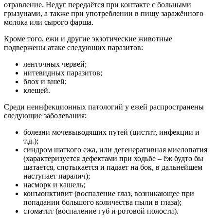
отравление. Недуг передаётся при контакте с больными
грызунами, а также при употреблении в пищу заражённого
молока или сырого фарша.
Кроме того, ежи и другие экзотические животные
подвержены атаке следующих паразитов:
ленточных червей;
нитевидных паразитов;
блох и вшей;
клещей.
Среди неинфекционных патологий у ежей распространены
следующие заболевания:
болезни мочевыводящих путей (цистит, инфекции и
т.д.);
синдром шаткого ежа, или дегенеративная миелопатия
(характеризуется дефектами при ходьбе – ёж будто бы
шатается, спотыкается и падает на бок, в дальнейшем
наступает паралич);
насморк и кашель;
конъюнктивит (воспаление глаз, возникающее при
попадании большого количества пыли в глаза);
стоматит (воспаление губ и ротовой полости).