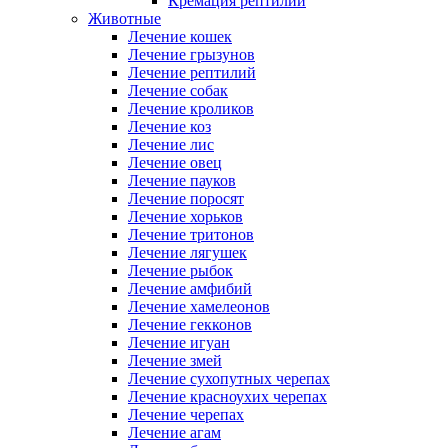
Кремация рептилий
Животные
Лечение кошек
Лечение грызунов
Лечение рептилий
Лечение собак
Лечение кроликов
Лечение коз
Лечение лис
Лечение овец
Лечение пауков
Лечение поросят
Лечение хорьков
Лечение тритонов
Лечение лягушек
Лечение рыбок
Лечение амфибий
Лечение хамелеонов
Лечение гекконов
Лечение игуан
Лечение змей
Лечение сухопутных черепах
Лечение красноухих черепах
Лечение черепах
Лечение агам