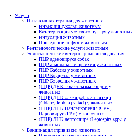
Услуги
Интенсивная терапия для животных
Инъекции (уколы) животным
Катетеризация мочевого пузыря у животных
Интубация животных
Проведение инфузии животным
Рентгенологические услуги животным
Эндоскопические ветеринарные исследования
ПЦР аденовируса собак
ПЦР анаплазмы и эрлихии у животных
ПЦР Бабезия у животных
ПЦР Бруцелла у животных
ПЦР Боррелия у животных
(ПЦР) ДНК Токсоплазма гондии у
животных
(ПЦР) ДНК хламидофила пситаци
(Chlamydophila psittaci) у животных
(ПЦР) ДНК Панлейкопения (CPV),
Парвовирус (FPV) у животных
(ПЦР) ДНК лептоспира (Leptospira spp.) у
животных
Вакцинация (прививки) животных
Прививки от бешенства животным