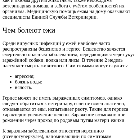
как и любым другим животным, также необходима
ветеринарная помощь и забота с учётом особенностей их
организма. Медицинскую помощь ежам на дому оказывают
специалисты Единой Службы Ветеринарии.
Чем болеют ежи
Среди вирусных инфекций у ежей наиболее часто
распространены бешенство и герпес. Бешенство является
смертельно опасным заболеванием, передающимся через укус
заражённой собаки, волка или лисы. В течение 2 недель
наступает смерть животного. Симптомами могут служить:
агрессия;
боязнь воды;
вялость.
Герпес может не иметь выраженных симптомов, однако
следует обратиться к ветеринару, если питомец апатичен,
отказывается от еды, испытывает рвоту. Также для герпеса
характерно увеличение печени. Заражение возможно при
рождении через проход по родовым путям матери-ежихи.
К заразным заболеваниям относится иерсиниоз
(псевдотуберкулёз), напоминающий по симптомам