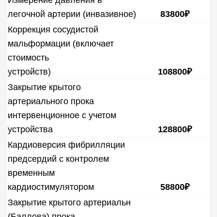
Измерение давления в
легочной артерии (инвазивное)
83800₽
Коррекция сосудистой
мальформации (включает
стоимость
устройств)
108800₽
Закрытие крытого
артериального прока
интервенционное с учетом
устройства
128800₽
Кардиоверсия фибрилляции
предсердий с контролем
временным
кардиостимулятором
58800₽
Закрытие крытого артериальн
(Баллова) прока