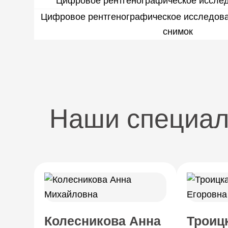
Цифровое рентгенографическое исслед
Цифровое рентгенографическое исследов
снимок
Наши специа
Колесникова Анна
Троиц