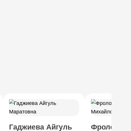
Гаджиева Айгуль
Фролов Ро