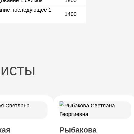
ование 1 снимок
1800
ание последующее 1
1400
листы
кая
Рыбакова