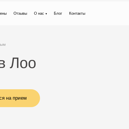
ены
Отзывы
О нас
Блог
Контакты
ным
в Лоо
ся на прием