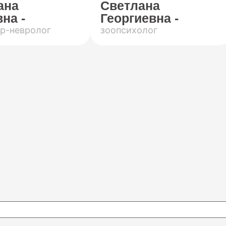
ана
Светлана
на -
Георгиевна -
р-невролог
зоопсихолог