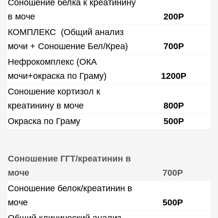
Соношение белка к креатинину
в моче
200Р
КОМПЛЕКС (Общий анализ
мочи + Соношение Бел/Креа)
700Р
Нефрокомплекс (ОКА
мочи+окраска по Граму)
1200Р
Соношение кортизол к
креатинину в моче
800Р
Окраска по Граму
500Р
Соношение ГГТ/креатинин в
моче
700Р
Соношение белок/креатинин в
моче
500Р