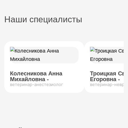
Наши специалисты
Колесникова Анна
Троицкая Св
Михайловна -
Егоровна -
ветеринар-анестезиолог
ветеринар-невро