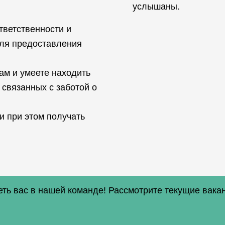
услышаны.
тветственности и
для предоставления
ам и умеете находить
 связанных с заботой о
и при этом получать
еть вас в нашей команде! Рассмотрите текущие вакан