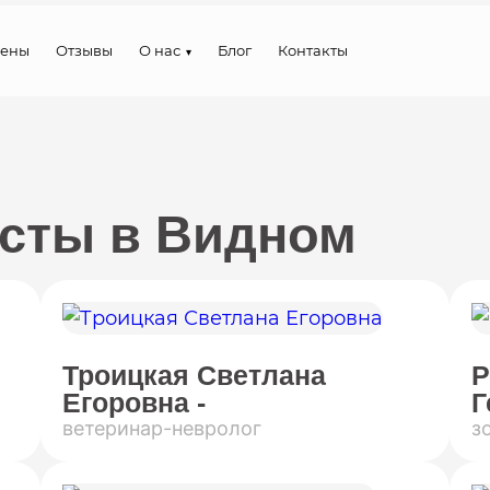
ены
Отзывы
О нас
Блог
Контакты
сты в Видном
Троицкая Светлана
Р
Егоровна -
Г
ветеринар-невролог
з