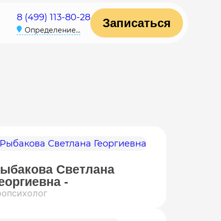
8 (499) 113-80-28
Записаться
Определение...
ыбакова Светлана
еоргиевна -
оопсихолог