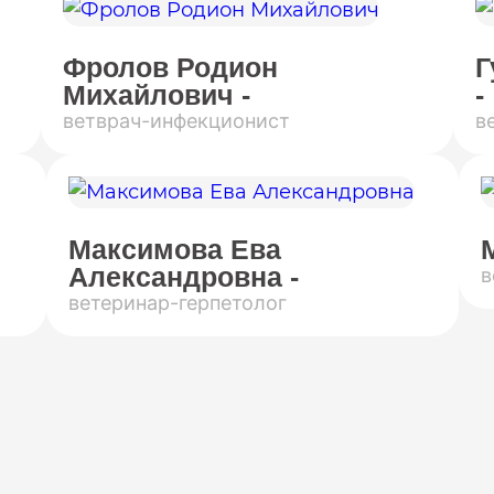
Фролов Родион
Г
Михайлович -
-
ветврач-инфекционист
в
Максимова Ева
Александровна -
в
ветеринар-герпетолог