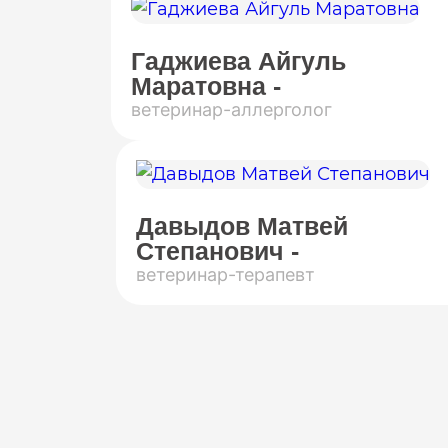
Гаджиева Айгуль
Маратовна -
ветеринар-аллерголог
Давыдов Матвей
Степанович -
ветеринар-терапевт