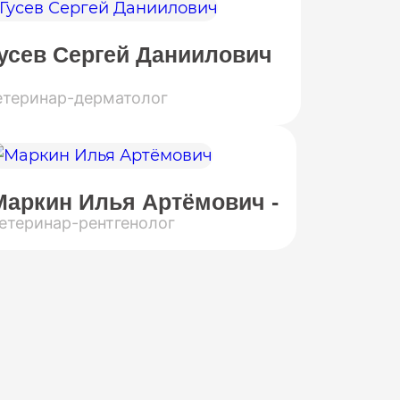
усев Сергей Даниилович
етеринар-дерматолог
Маркин Илья Артёмович -
етеринар-рентгенолог