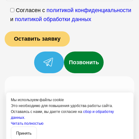
Согласен с
политикой конфиденциальности
и
политикой обработки данных
Позвонить
Услуги
Специалисты
Цены
Отзывы
О нас
Блог
Контакты
Мы используем файлы cookie
Политика конфиденциальности
Это необходимо для повышения удобства работы сайта.
Оставаясь с нами, вы даете согласие на
сбор и обработку
Согласие на обработку
данных.
Читать полностью
8 (499) 113-80-28
Записаться
Пушкино
Принять