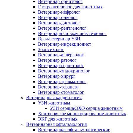
Ветеринар-орнитолог
Гастроэнтеролог для животных
Ветеринар-нефролог
Ветеринар-онколог
Ветеринар-диетолог
Ветеринар-рентгенолог
Ветеринарный врач-анестезиолог
Врач-ветеринар УЗИ
Ветеринар-инфекционист
Зоопсихолог
Ветеринар-аллерголог
Ветеринар ратолог
Ветеринар-герпетолог
Ветеринар-эндокринолог
Ветеринар-хирург
Ветеринар-травматолог
Ветеринар-терапевт
Ветеринар-стоматолог
Ветеринарная кардиология
УЗИ животным
УЗИ сердца/ЭХО сердца животным
Холтеровское мониторирование животных
ЭКГ для животных
Ветеринарная офтальмология
Ветеринарная офтальмологические