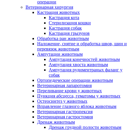
операции
Ветеринарная хирургия
Кастрация животных
Кастрация кота
Стерилизация кошки
Кастрация собак
Кастрация грызунов
Обработка ран животным
Наложение, снятие и обработка швов, шин и
перевязок животным
Ампутации животным
Ампутация конечностей животным
Ампутация хвоста животным
Ампутация рудиментраных фаланг у
собак
Ортопедические операции животным
Ветеринарная лапаротомия
Переливание крови у животных
Пункция абсцесса, гематомы у животных
Остеосинтез у животных
Вправление глазного яблока животным
Ветеринарная гастропексия
Ветеринарная гастростомия
Дренаж животным
Дренаж грудной полости животным