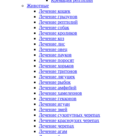
Кремация рептилий
Животные
Лечение кошек
Лечение грызунов
Лечение рептилий
Лечение собак
Лечение кроликов
Лечение коз
Лечение лис
Лечение овец
Лечение пауков
Лечение поросят
Лечение хорьков
Лечение тритонов
Лечение лягушек
Лечение рыбок
Лечение амфибий
Лечение хамелеонов
Лечение гекконов
Лечение игуан
Лечение змей
Лечение сухопутных черепах
Лечение красноухих черепах
Лечение черепах
Лечение агам