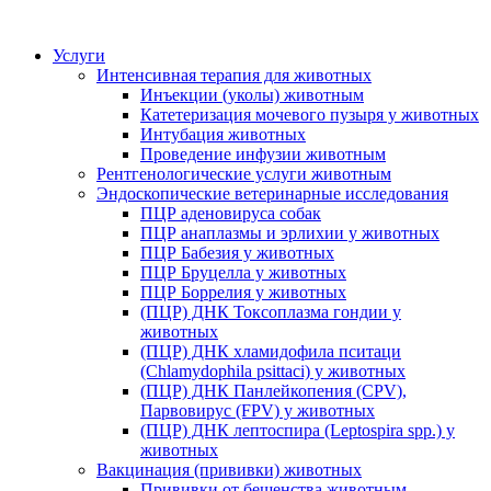
Услуги
Интенсивная терапия для животных
Инъекции (уколы) животным
Катетеризация мочевого пузыря у животных
Интубация животных
Проведение инфузии животным
Рентгенологические услуги животным
Эндоскопические ветеринарные исследования
ПЦР аденовируса собак
ПЦР анаплазмы и эрлихии у животных
ПЦР Бабезия у животных
ПЦР Бруцелла у животных
ПЦР Боррелия у животных
(ПЦР) ДНК Токсоплазма гондии у
животных
(ПЦР) ДНК хламидофила пситаци
(Chlamydophila psittaci) у животных
(ПЦР) ДНК Панлейкопения (CPV),
Парвовирус (FPV) у животных
(ПЦР) ДНК лептоспира (Leptospira spp.) у
животных
Вакцинация (прививки) животных
Прививки от бешенства животным