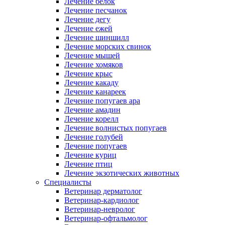
Лечение белок
Лечение песчанок
Лечение дегу
Лечение ежей
Лечение шиншилл
Лечение морских свинок
Лечение мышей
Лечение хомяков
Лечение крыс
Лечение какаду
Лечение канареек
Лечение попугаев ара
Лечение амадин
Лечение корелл
Лечение волнистых попугаев
Лечение голубей
Лечение попугаев
Лечение куриц
Лечение птиц
Лечение экзотических животных
Специалисты
Ветеринар дерматолог
Ветеринар-кардиолог
Ветеринар-невролог
Ветеринар-офтальмолог