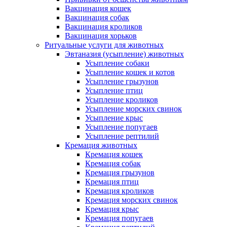
Вакцинация кошек
Вакцинация собак
Вакцинация кроликов
Вакцинация хорьков
Ритуальные услуги для животных
Эвтаназия (усыпление) животных
Усыпление собаки
Усыпление кошек и котов
Усыпление грызунов
Усыпление птиц
Усыпление кроликов
Усыпление морских свинок
Усыпление крыс
Усыпление попугаев
Усыпление рептилий
Кремация животных
Кремация кошек
Кремация собак
Кремация грызунов
Кремация птиц
Кремация кроликов
Кремация морских свинок
Кремация крыс
Кремация попугаев