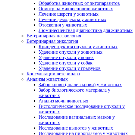
Обработка животных от эктопаразитов
Осмотр на микроспорию животных
Лечение шерсти у животных
Лечение демодекоза у животных
Отоскопия у животных
Люминесцентная диагностика для животных
Ветеринарная нефрология
Ветеринарная онкология
Криодеструкция опухоли у животных
Удаление опухоли у животных
Удаление опухоли у кошек
Удаление опухоли у собак
Удаление опухоли у грызунов
Консультации ветеринара
Анализы животных
Забор крови (анализ крови) у животных
Забор биологического материала у
животных
Анализ мочи животных
Гистологическое исследование опухоли у
животных
Исследование вагинальных мазков у
животных
Исследование выпотов у животных
Исследование на пироплазмоз у животных