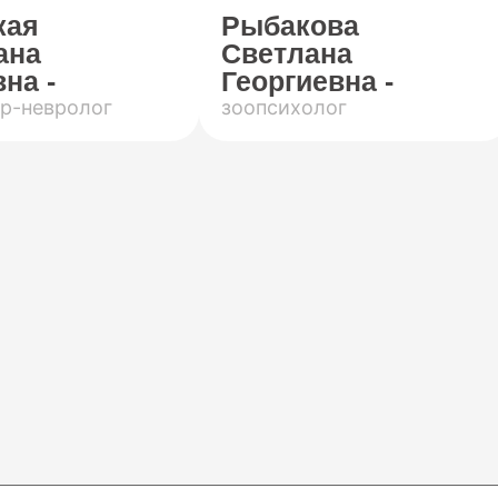
кая
Рыбакова
ана
Светлана
на -
Георгиевна -
р-невролог
зоопсихолог