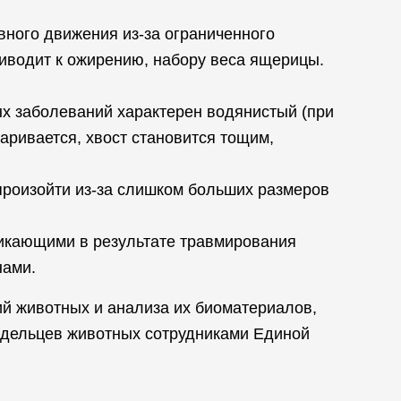
ного движения из-за ограниченного
риводит к ожирению, набору веса ящерицы.
ых заболеваний характерен водянистый (при
варивается, хвост становится тощим,
произойти из-за слишком больших размеров
никающими в результате травмирования
нами.
й животных и анализа их биоматериалов,
адельцев животных сотрудниками Единой