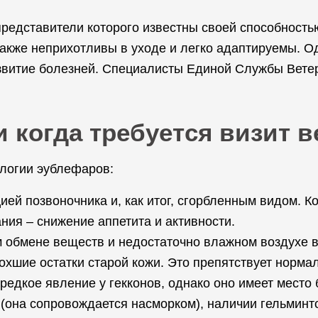
представители которого известны своей способност
акже неприхотливы в уходе и легко адаптируемы. Од
звитие болезней. Специалисты Единой Службы Ветер
 когда требуется визит 
логии эублефаров:
ей позвоночника и, как итог, сгорбленным видом. К
ия – снижение аппетита и активности.
 обмене веществ и недостаточно влажном воздухе в 
охшие остатки старой кожи. Это препятствует норм
редкое явление у гекконов, однако оно имеет место 
е (она сопровождается насморком), наличии гельмин