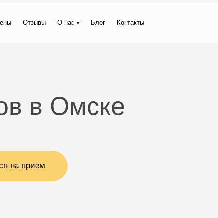
ены
Отзывы
О нас
Блог
Контакты
ов в Омске
ся на прием