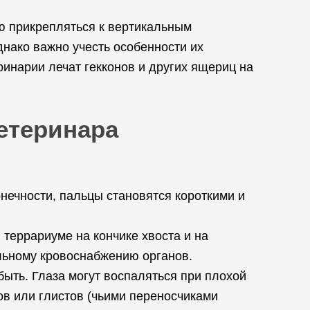
ью прикрепляться к вертикальным
нако важно учесть особенности их
инарии лечат гекконов и других ящериц на
ветеринара
онечности, пальцы становятся короткими и
террариуме на кончике хвоста и на
альному кровоснабжению органов.
быть. Глаза могут воспаляться при плохой
тов или глистов (чьими переносчиками