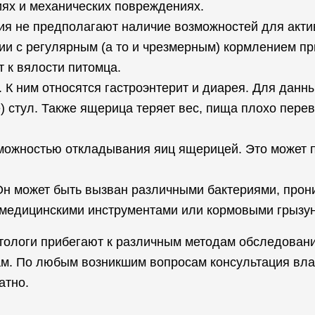
ях и механических повреждениях.
я не предполагают наличие возможностей для актив
нии с регулярным (а то и чрезмерным) кормлением п
 к вялости питомца.
 К ним относятся гастроэнтерит и диарея. Для данн
) стул. Также ящерица теряет вес, пища плохо пере
зможностью откладывания яиц ящерицей. Это может 
 Он может быть вызван различными бактериями, про
медицинскими инструментами или кормовыми грызу
тологи прибегают к различным методам обследовани
ам. По любым возникшим вопросам консультация вл
атно.