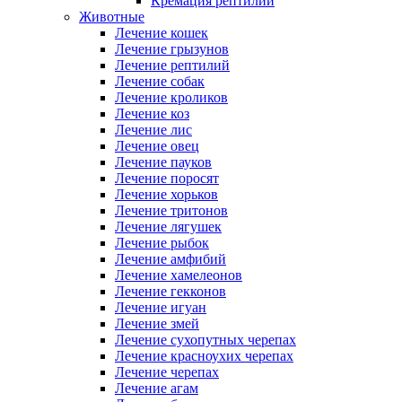
Кремация рептилий
Животные
Лечение кошек
Лечение грызунов
Лечение рептилий
Лечение собак
Лечение кроликов
Лечение коз
Лечение лис
Лечение овец
Лечение пауков
Лечение поросят
Лечение хорьков
Лечение тритонов
Лечение лягушек
Лечение рыбок
Лечение амфибий
Лечение хамелеонов
Лечение гекконов
Лечение игуан
Лечение змей
Лечение сухопутных черепах
Лечение красноухих черепах
Лечение черепах
Лечение агам