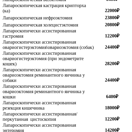
Лапароскопическая кастрация крипторха
22000₽
(ка)
23800₽
Лапароскопическая нефроэктомия
20800₽
Лапароскопическая холецистэктомия
Лапароскопически ассистированная
12200₽
гастромия
Лапароскопически ассистированная
24400₽
овариогистерэктомия\овариоэктомия (собак)
Лапароскопически ассистированная
овариогистерэктомия (при эндометрите
28200₽
кошек)
Лапароскопически ассистированная
овариоэктомия реминантного яичника у
24400₽
собаки
Лапароскопически ассистированная
овариоэктомия реминантного яичника у
6400₽
кошки
Лапароскопически ассистированная
18000₽
резекция кишечника
Лапароскопически ассистированная/
12200₽
перкутанная цистоскопия
Лапароскопически ассистированная
14200₽
энтеромия