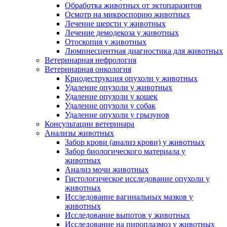
Обработка животных от эктопаразитов
Осмотр на микроспорию животных
Лечение шерсти у животных
Лечение демодекоза у животных
Отоскопия у животных
Люминесцентная диагностика для животных
Ветеринарная нефрология
Ветеринарная онкология
Криодеструкция опухоли у животных
Удаление опухоли у животных
Удаление опухоли у кошек
Удаление опухоли у собак
Удаление опухоли у грызунов
Консультации ветеринара
Анализы животных
Забор крови (анализ крови) у животных
Забор биологического материала у
животных
Анализ мочи животных
Гистологическое исследование опухоли у
животных
Исследование вагинальных мазков у
животных
Исследование выпотов у животных
Исследование на пироплазмоз у животных