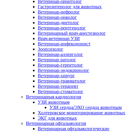
Ветеринар-орнитолог
Гастроэнтеролог для животных
Ветеринар-нефролог
Ветеринар-онколог
Ветеринар-диетолог
Ветеринар-рентгенолог
Ветеринарный врач-анестезиолог
Врач-ветеринар УЗИ
Ветеринар-инфекционист
Зоопсихолог
Ветеринар-аллерголог
Ветеринар ратолог
Ветеринар-герпетолог
Ветеринар-эндокринолог
Ветеринар-хирург
Ветеринар-травматолог
Ветеринар-терапевт
Ветеринар-стоматолог
Ветеринарная кардиология
УЗИ животным
УЗИ сердца/ЭХО сердца животным
Холтеровское мониторирование животных
ЭКГ для животных
Ветеринарная офтальмология
Ветеринарная офтальмологические