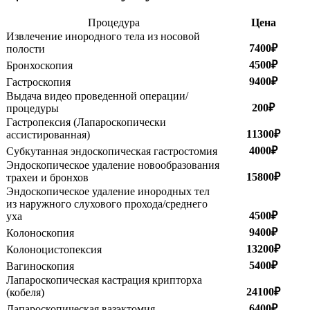
Процедура
Цена
Извлечение инородного тела из носовой
7400₽
полости
4500₽
Бронхоскопия
9400₽
Гастроскопия
Выдача видео проведенной операции/
200₽
процедуры
Гастропексия (Лапароскопически
11300₽
ассистированная)
4000₽
Субкутанная эндоскопическая гастростомия
Эндоскопическое удаление новообразования
15800₽
трахеи и бронхов
Эндоскопическое удаление инородных тел
из наружного слухового прохода/среднего
4500₽
уха
9400₽
Колоноскопия
13200₽
Колоноцистопексия
5400₽
Вагиноскопия
Лапароскопическая кастрация крипторха
24100₽
(кобеля)
6400₽
Лапароскопическая вазэктомия