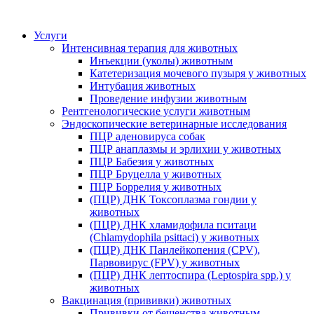
Услуги
Интенсивная терапия для животных
Инъекции (уколы) животным
Катетеризация мочевого пузыря у животных
Интубация животных
Проведение инфузии животным
Рентгенологические услуги животным
Эндоскопические ветеринарные исследования
ПЦР аденовируса собак
ПЦР анаплазмы и эрлихии у животных
ПЦР Бабезия у животных
ПЦР Бруцелла у животных
ПЦР Боррелия у животных
(ПЦР) ДНК Токсоплазма гондии у
животных
(ПЦР) ДНК хламидофила пситаци
(Chlamydophila psittaci) у животных
(ПЦР) ДНК Панлейкопения (CPV),
Парвовирус (FPV) у животных
(ПЦР) ДНК лептоспира (Leptospira spp.) у
животных
Вакцинация (прививки) животных
Прививки от бешенства животным