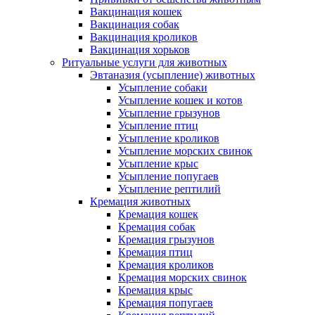
Вакцинация кошек
Вакцинация собак
Вакцинация кроликов
Вакцинация хорьков
Ритуальные услуги для животных
Эвтаназия (усыпление) животных
Усыпление собаки
Усыпление кошек и котов
Усыпление грызунов
Усыпление птиц
Усыпление кроликов
Усыпление морских свинок
Усыпление крыс
Усыпление попугаев
Усыпление рептилий
Кремация животных
Кремация кошек
Кремация собак
Кремация грызунов
Кремация птиц
Кремация кроликов
Кремация морских свинок
Кремация крыс
Кремация попугаев