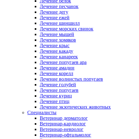
Лечение белок
Лечение песчанок
Лечение дегу
Лечение ежей
Лечение шиншилл
Лечение морских свинок
Лечение мышей
Лечение хомяков
Лечение крыс
Лечение какаду
Лечение канареек
Лечение попугаев ара
Лечение амадин
Лечение корелл
Лечение волнистых попугаев
Лечение голубей
Лечение попугаев
Лечение куриц
Лечение птиц
Лечение экзотических животных
Специалисты
Ветеринар дерматолог
Ветеринар-кардиолог
Ветеринар-невролог
Ветеринар-офтальмолог