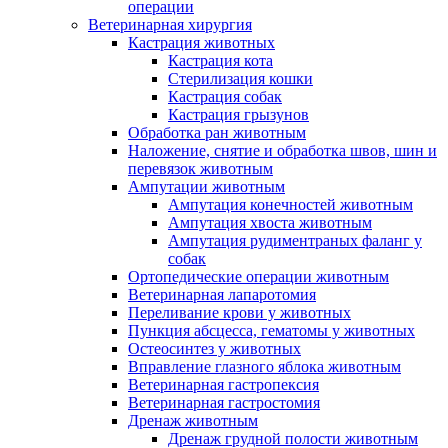
операции
Ветеринарная хирургия
Кастрация животных
Кастрация кота
Стерилизация кошки
Кастрация собак
Кастрация грызунов
Обработка ран животным
Наложение, снятие и обработка швов, шин и
перевязок животным
Ампутации животным
Ампутация конечностей животным
Ампутация хвоста животным
Ампутация рудиментраных фаланг у
собак
Ортопедические операции животным
Ветеринарная лапаротомия
Переливание крови у животных
Пункция абсцесса, гематомы у животных
Остеосинтез у животных
Вправление глазного яблока животным
Ветеринарная гастропексия
Ветеринарная гастростомия
Дренаж животным
Дренаж грудной полости животным