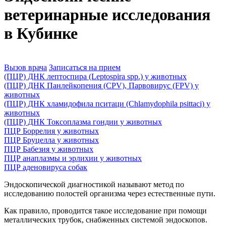
ветеринарные исследования
в Кубинке
Вызов врача
Записаться на прием
(ПЦР) ДНК лептоспира (Leptospira spp.) у животных
(ПЦР) ДНК Панлейкопения (CPV), Парвовирус (FPV) у
животных
(ПЦР) ДНК хламидофила пситаци (Chlamydophila psittaci) у
животных
(ПЦР) ДНК Токсоплазма гондии у животных
ПЦР Боррелия у животных
ПЦР Бруцелла у животных
ПЦР Бабезия у животных
ПЦР анаплазмы и эрлихии у животных
ПЦР аденовируса собак
Эндоскопической диагностикой называют метод по
исследованию полостей организма через естественные пути.
Как правило, проводится такое исследование при помощи
металлических трубок, снабженных системой эндоскопов.