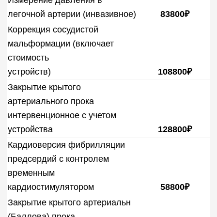
Измерение давления в
легочной артерии (инвазивное)
83800₽
Коррекция сосудистой
мальформации (включает
стоимость
устройств)
108800₽
Закрытие крытого
артериального прока
интервенционное с учетом
устройства
128800₽
Кардиоверсия фибрилляции
предсердий с контролем
временным
кардиостимулятором
58800₽
Закрытие крытого артериальн
(Баллова) прока