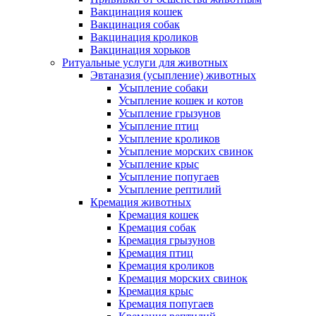
Вакцинация кошек
Вакцинация собак
Вакцинация кроликов
Вакцинация хорьков
Ритуальные услуги для животных
Эвтаназия (усыпление) животных
Усыпление собаки
Усыпление кошек и котов
Усыпление грызунов
Усыпление птиц
Усыпление кроликов
Усыпление морских свинок
Усыпление крыс
Усыпление попугаев
Усыпление рептилий
Кремация животных
Кремация кошек
Кремация собак
Кремация грызунов
Кремация птиц
Кремация кроликов
Кремация морских свинок
Кремация крыс
Кремация попугаев