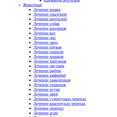
Кремация рептилий
Животные
Лечение кошек
Лечение грызунов
Лечение рептилий
Лечение собак
Лечение кроликов
Лечение коз
Лечение лис
Лечение овец
Лечение пауков
Лечение поросят
Лечение хорьков
Лечение тритонов
Лечение лягушек
Лечение рыбок
Лечение амфибий
Лечение хамелеонов
Лечение гекконов
Лечение игуан
Лечение змей
Лечение сухопутных черепах
Лечение красноухих черепах
Лечение черепах
Лечение агам