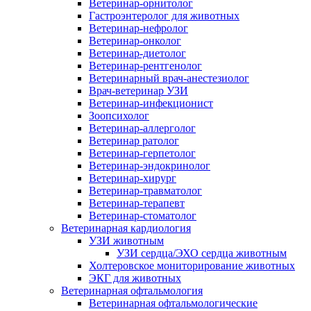
Ветеринар-орнитолог
Гастроэнтеролог для животных
Ветеринар-нефролог
Ветеринар-онколог
Ветеринар-диетолог
Ветеринар-рентгенолог
Ветеринарный врач-анестезиолог
Врач-ветеринар УЗИ
Ветеринар-инфекционист
Зоопсихолог
Ветеринар-аллерголог
Ветеринар ратолог
Ветеринар-герпетолог
Ветеринар-эндокринолог
Ветеринар-хирург
Ветеринар-травматолог
Ветеринар-терапевт
Ветеринар-стоматолог
Ветеринарная кардиология
УЗИ животным
УЗИ сердца/ЭХО сердца животным
Холтеровское мониторирование животных
ЭКГ для животных
Ветеринарная офтальмология
Ветеринарная офтальмологические