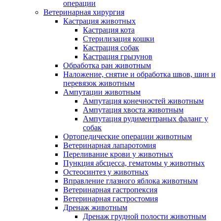
операции
Ветеринарная хирургия
Кастрация животных
Кастрация кота
Стерилизация кошки
Кастрация собак
Кастрация грызунов
Обработка ран животным
Наложение, снятие и обработка швов, шин и
перевязок животным
Ампутации животным
Ампутация конечностей животным
Ампутация хвоста животным
Ампутация рудиментраных фаланг у
собак
Ортопедические операции животным
Ветеринарная лапаротомия
Переливание крови у животных
Пункция абсцесса, гематомы у животных
Остеосинтез у животных
Вправление глазного яблока животным
Ветеринарная гастропексия
Ветеринарная гастростомия
Дренаж животным
Дренаж грудной полости животным