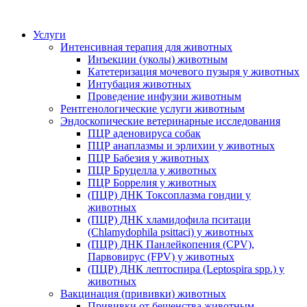
Услуги
Интенсивная терапия для животных
Инъекции (уколы) животным
Катетеризация мочевого пузыря у животных
Интубация животных
Проведение инфузии животным
Рентгенологические услуги животным
Эндоскопические ветеринарные исследования
ПЦР аденовируса собак
ПЦР анаплазмы и эрлихии у животных
ПЦР Бабезия у животных
ПЦР Бруцелла у животных
ПЦР Боррелия у животных
(ПЦР) ДНК Токсоплазма гондии у
животных
(ПЦР) ДНК хламидофила пситаци
(Chlamydophila psittaci) у животных
(ПЦР) ДНК Панлейкопения (CPV),
Парвовирус (FPV) у животных
(ПЦР) ДНК лептоспира (Leptospira spp.) у
животных
Вакцинация (прививки) животных
Прививки от бешенства животным