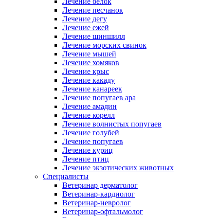
Лечение белок
Лечение песчанок
Лечение дегу
Лечение ежей
Лечение шиншилл
Лечение морских свинок
Лечение мышей
Лечение хомяков
Лечение крыс
Лечение какаду
Лечение канареек
Лечение попугаев ара
Лечение амадин
Лечение корелл
Лечение волнистых попугаев
Лечение голубей
Лечение попугаев
Лечение куриц
Лечение птиц
Лечение экзотических животных
Специалисты
Ветеринар дерматолог
Ветеринар-кардиолог
Ветеринар-невролог
Ветеринар-офтальмолог