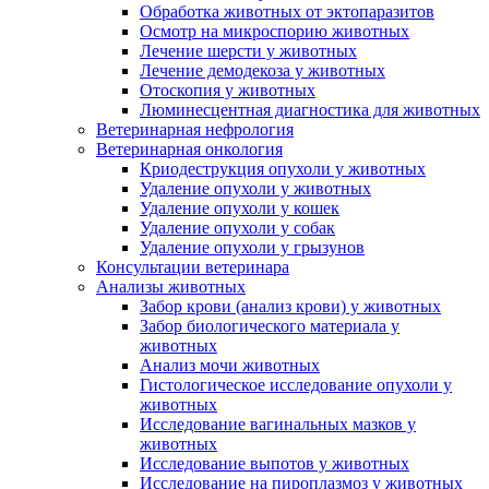
Обработка животных от эктопаразитов
Осмотр на микроспорию животных
Лечение шерсти у животных
Лечение демодекоза у животных
Отоскопия у животных
Люминесцентная диагностика для животных
Ветеринарная нефрология
Ветеринарная онкология
Криодеструкция опухоли у животных
Удаление опухоли у животных
Удаление опухоли у кошек
Удаление опухоли у собак
Удаление опухоли у грызунов
Консультации ветеринара
Анализы животных
Забор крови (анализ крови) у животных
Забор биологического материала у
животных
Анализ мочи животных
Гистологическое исследование опухоли у
животных
Исследование вагинальных мазков у
животных
Исследование выпотов у животных
Исследование на пироплазмоз у животных