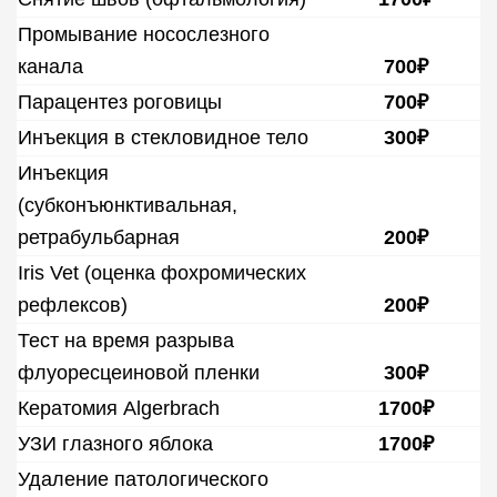
Промывание носослезного
канала
700₽
Парацентез роговицы
700₽
Инъекция в стекловидное тело
300₽
Инъекция
(субконъюнктивальная,
ретрабульбарная
200₽
Iris Vet (оценка фохромических
рефлексов)
200₽
Тест на время разрыва
флуоресцеиновой пленки
300₽
Кератомия Algerbrach
1700₽
УЗИ глазного яблока
1700₽
Удаление патологического