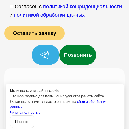
Согласен с
политикой конфиденциальности
и
политикой обработки данных
Позвонить
Услуги
Специалисты
Цены
Отзывы
О нас
Блог
Контакты
Мы используем файлы cookie
Политика конфиденциальности
Это необходимо для повышения удобства работы сайта.
Оставаясь с нами, вы даете согласие на
сбор и обработку
Согласие на обработку
данных.
+7 (958) 795-61-54
Читать полностью
Записаться
Черногорск
Принять