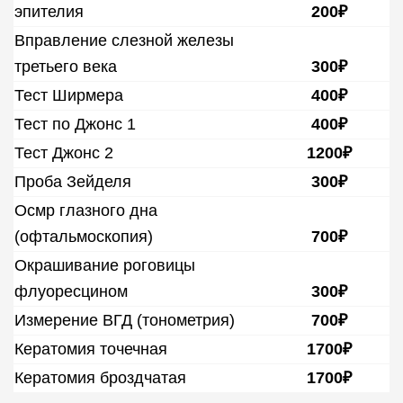
эпителия
200₽
Вправление слезной железы
третьего века
300₽
Тест Ширмера
400₽
Тест по Джонс 1
400₽
Тест Джонс 2
1200₽
Проба Зейделя
300₽
Осмр глазного дна
(офтальмоскопия)
700₽
Окрашивание роговицы
флуоресцином
300₽
Измерение ВГД (тонометрия)
700₽
Кератомия точечная
1700₽
Кератомия броздчатая
1700₽