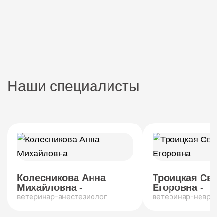
Наши специалисты
Колесникова Анна
Троицкая Св
Михайловна -
Егоровна -
ветеринар-анестезиолог
ветеринар-невро