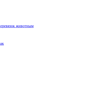
 перевязок животным
бак