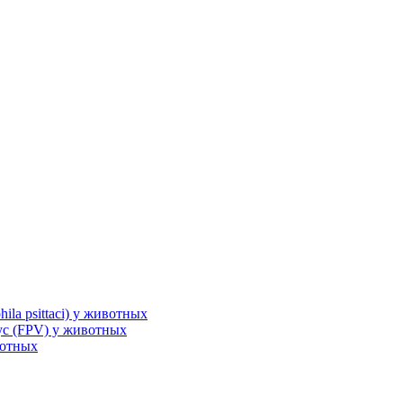
la psittaci) у животных
с (FPV) у животных
вотных