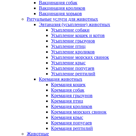
Вакцинация собак
Вакцинация кроликов
Вакцинация хорьков
Ритуальные услуги для животных
Эвтаназия (усыпление) животных
Усыпление собаки
Усыпление кошек и котов
Усыпление грызунов
Усыпление птиц
Усыпление кроликов
Усыпление морских свинок
Усыпление крыс
Усыпление попугаев
Усыпление рептилий
Кремация животных
Кремация кошек
Кремация собак
Кремация грызунов
Кремация птиц
Кремация кроликов
Кремация морских свинок
Кремация крыс
Кремация попугаев
Кремация рептилий
Животные