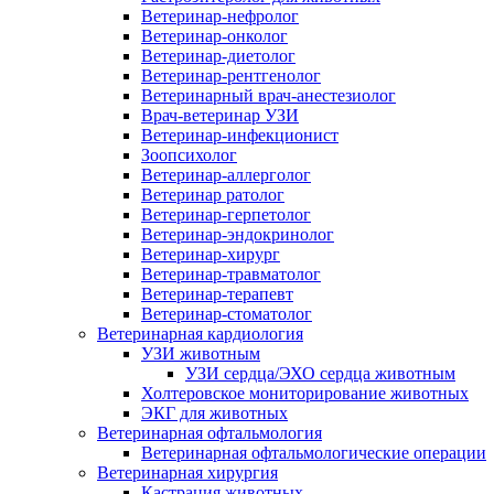
Ветеринар-нефролог
Ветеринар-онколог
Ветеринар-диетолог
Ветеринар-рентгенолог
Ветеринарный врач-анестезиолог
Врач-ветеринар УЗИ
Ветеринар-инфекционист
Зоопсихолог
Ветеринар-аллерголог
Ветеринар ратолог
Ветеринар-герпетолог
Ветеринар-эндокринолог
Ветеринар-хирург
Ветеринар-травматолог
Ветеринар-терапевт
Ветеринар-стоматолог
Ветеринарная кардиология
УЗИ животным
УЗИ сердца/ЭХО сердца животным
Холтеровское мониторирование животных
ЭКГ для животных
Ветеринарная офтальмология
Ветеринарная офтальмологические операции
Ветеринарная хирургия
Кастрация животных