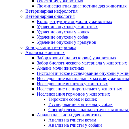
Отоскопия у животных
Люминесцентная диагностика для животных
Ветеринарная нефрология
Ветеринарная онкология
Криодеструкция опухоли у животных
Удаление опухоли у животных
Удаление опухоли у кошек
Удаление опухоли у собак
Удаление опухоли у грызунов
Консультации ветеринара
Анализы животных
Забор крови (анализ крови) у животных
Забор биологического материала у животных
Анализ мочи животных
Гистологическое исследование опухоли у жи
Исследование вагинальных мазков у животн
Исследование выпотов у животных
Исследование на пироплазмоз у животных
Исследования гормонов у животных
Тироксин собак и кошек
Исследование кортизола у собак
Специфическая панкреатическая липаза
Анализ на глисты для животных
Анализ на глисты котам
Анализ на глисты у собаки