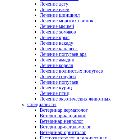
Лечение дегу
Лечение ежей
Лечение шиншилл
Лечение морских свинок
Лечение мышей
Лечение хомяков
Лечение крыс
Лечение какаду
Лечение канареек
Лечение попугаев ара
Лечение амадин
Лечение корелл
Лечение волнистых попугаев
Лечение голубей
Лечение попугаев
Лечение куриц
Лечение птиц
Лечение экзотических животных
Специалисты
Ветеринар дерматолог
Ветеринар-кардиолог
Ветеринар-невролог
Ветеринар-офтальмолог
Ветеринар-орнитолог
Гастроэнтеролог для животных