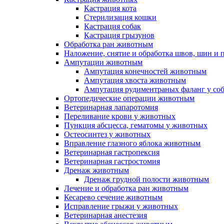
Кастрация кота
Стерилизация кошки
Кастрация собак
Кастрация грызунов
Обработка ран животным
Наложение, снятие и обработка швов, шин и
Ампутации животным
Ампутация конечностей животным
Ампутация хвоста животным
Ампутация рудиментраных фаланг у со
Ортопедические операции животным
Ветеринарная лапаротомия
Переливание крови у животных
Пункция абсцесса, гематомы у животных
Остеосинтез у животных
Вправление глазного яблока животным
Ветеринарная гастропексия
Ветеринарная гастростомия
Дренаж животным
Дренаж грудной полости животным
Лечение и обработка ран животным
Кесарево сечение животным
Исправление грыжи у животных
Ветеринарная анестезия