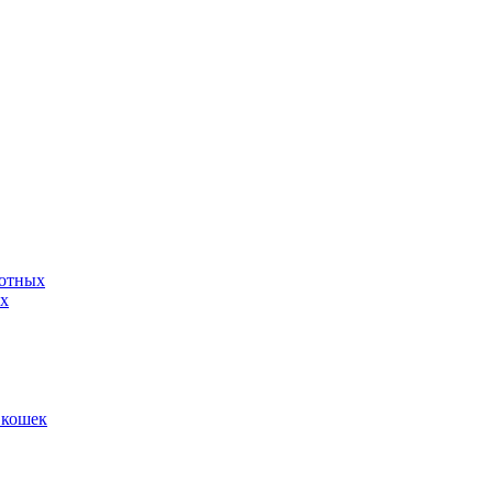
вотных
ых
 кошек