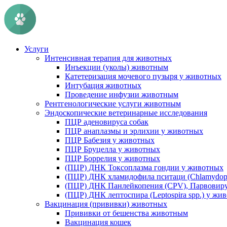
Услуги
Интенсивная терапия для животных
Инъекции (уколы) животным
Катетеризация мочевого пузыря у животных
Интубация животных
Проведение инфузии животным
Рентгенологические услуги животным
Эндоскопические ветеринарные исследования
ПЦР аденовируса собак
ПЦР анаплазмы и эрлихии у животных
ПЦР Бабезия у животных
ПЦР Бруцелла у животных
ПЦР Боррелия у животных
(ПЦР) ДНК Токсоплазма гондии у животных
(ПЦР) ДНК хламидофила пситаци (Chlamydophi
(ПЦР) ДНК Панлейкопения (CPV), Парвовиру
(ПЦР) ДНК лептоспира (Leptospira spp.) у жи
Вакцинация (прививки) животных
Прививки от бешенства животным
Вакцинация кошек