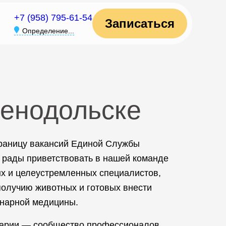
+7 (958) 795-61-54
Записаться
Определение...
ленодольске
траницу вакансий Единой Службы
 рады приветствовать в нашей команде
х и целеустремленных специалистов,
олучию животных и готовых внести
инарной медицины.
арии — сообщество профессионалов,