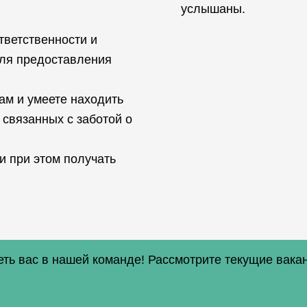
услышаны.
тветственности и
для предоставления
ам и умеете находить
 связанных с заботой о
и при этом получать
еть вас в нашей команде! Рассмотрите текущие вакан