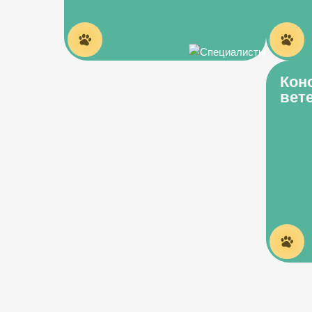
Кон
вет