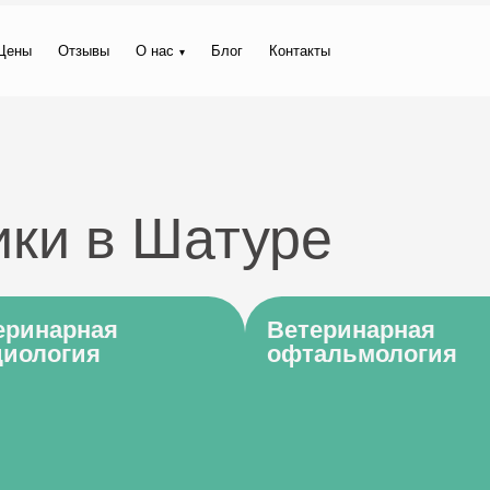
Цены
Отзывы
О нас
Блог
Контакты
ики в Шатуре
еринарная
Ветеринарная
диология
офтальмология