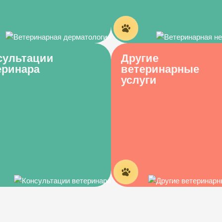
сультации
Другие
еринара
ветеринарные
услуги