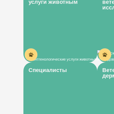
услуги животным
вет
исс
Специалисты
Вет
дер