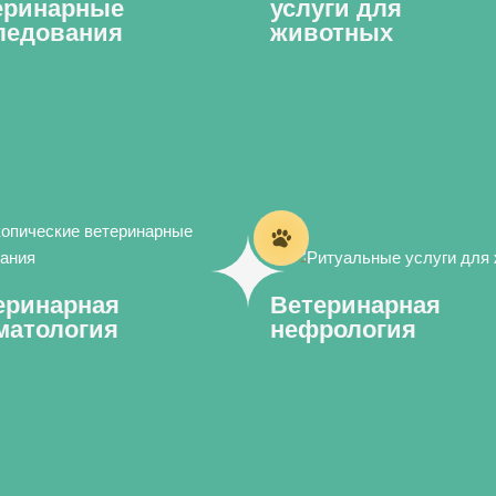
еринарные
услуги для
ледования
животных
еринарная
Ветеринарная
матология
нефрология