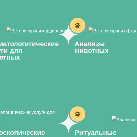
матологигические
Анализы
уги для
животных
отных
оскопические
Ритуальные