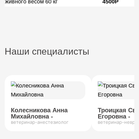
живного весом 60 кг
4500Р
Наши специалисты
Колесникова Анна
Троицкая Св
Михайловна -
Егоровна -
ветеринар-анестезиолог
ветеринар-невро