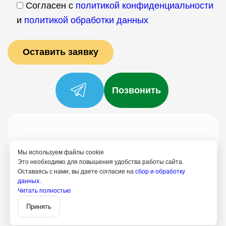
Согласен с
политикой конфиденциальности
и
политикой обработки данных
Позвонить
Услуги
Специалисты
Цены
Отзывы
О нас
Блог
Контакты
Мы используем файлы cookie
Политика конфиденциальности
Это необходимо для повышения удобства работы сайта.
Оставаясь с нами, вы даете согласие на
сбор и обработку
Согласие на обработку
данных.
8 (499) 113-80-28
Читать полностью
Записаться
Реутов
Принять