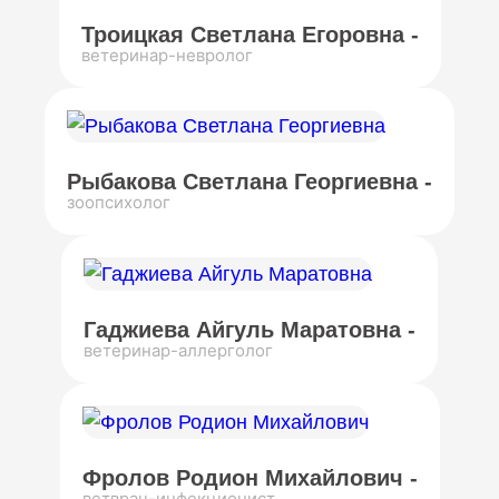
Троицкая Светлана Егоровна -
ветеринар-невролог
Рыбакова Светлана Георгиевна -
зоопсихолог
Гаджиева Айгуль Маратовна -
ветеринар-аллерголог
Фролов Родион Михайлович -
ветврач-инфекционист