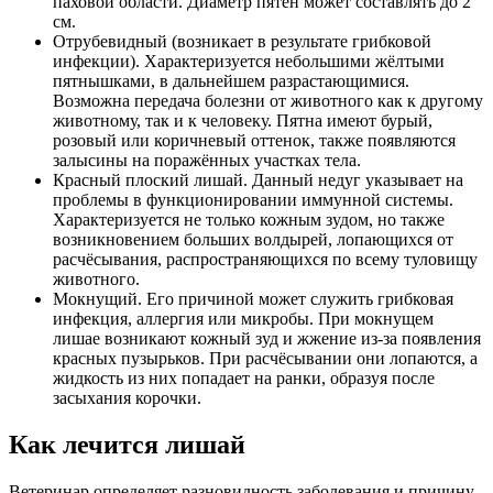
паховой области. Диаметр пятен может составлять до 2
см.
Отрубевидный (возникает в результате грибковой
инфекции). Характеризуется небольшими жёлтыми
пятнышками, в дальнейшем разрастающимися.
Возможна передача болезни от животного как к другому
животному, так и к человеку. Пятна имеют бурый,
розовый или коричневый оттенок, также появляются
залысины на поражённых участках тела.
Красный плоский лишай. Данный недуг указывает на
проблемы в функционировании иммунной системы.
Характеризуется не только кожным зудом, но также
возникновением больших волдырей, лопающихся от
расчёсывания, распространяющихся по всему туловищу
животного.
Мокнущий. Его причиной может служить грибковая
инфекция, аллергия или микробы. При мокнущем
лишае возникают кожный зуд и жжение из-за появления
красных пузырьков. При расчёсывании они лопаются, а
жидкость из них попадает на ранки, образуя после
засыхания корочки.
Как лечится лишай
Ветеринар определяет разновидность заболевания и причину