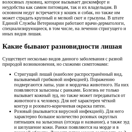
волосяных луковиц, которое вызывает дискомфорт и
неудобства как самим питомцам, так и их владельцам. В
основном недуг встречается у кошек и собак, но также им
может страдать крупный и мелкий скот и грызуны. В штате
Единой Службы Ветеринарии работают врачи-дерматологи,
специализирующиеся, в том числе, на лечении стригущего и
иных видов лишая.
Какие бывают разновидности лишая
Существует несколько видов данного заболевания с разной
природой возникновения, но схожими симптомами:
Стригущий лишай (наиболее распространённый вид,
вызываемый грибковой инфекцией). Поражению
подвергаются лапы, уши и мордочка животного. На них
появляются залысины с ранками. Болезнь не только
вызывает кожный зуд, но также может передаваться от
животного к человеку. Для неё характерен чёткий
контур и розовато-коричневая окраска пятен.
Розовый (вызывается вирусной инфекцией). Для него
характерно большое количество розовых округлых
пятнышек на залысинах (отсюда и название), а также зуд
и шелушение кожи. Ранки появляются на морде и в