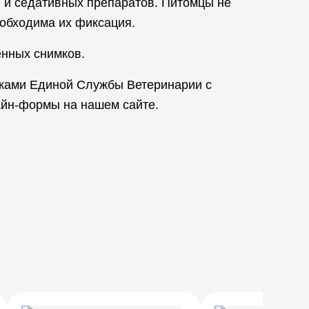
в и седативных препаратов. Питомцы не
еобходима их фиксация.
енных снимков.
иками Единой Службы Ветеринарии с
айн-формы на нашем сайте.