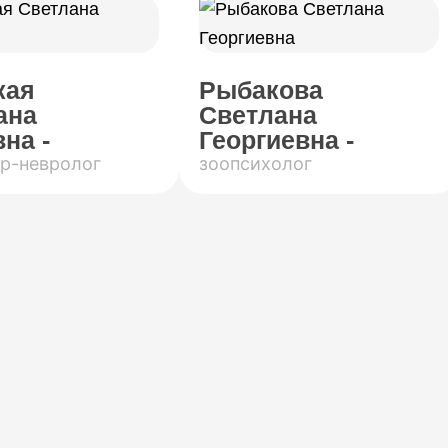
кая
Рыбакова
ана
Светлана
на -
Георгиевна -
р-невролог
зоопсихолог