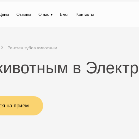
Цены
Отзывы
О нас
Блог
Контакты
Рентген зубов животным
животным в Элект
ся на прием