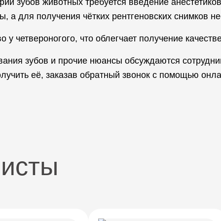
фии зубов животных требуется введение анестетико
ы, а для получения чётких рентгеновских снимков н
о у четвероногого, что облегчает получение качеств
ования зубов и прочие нюансы обсуждаются сотрудн
олучить её, заказав обратный звонок с помощью онл
листы