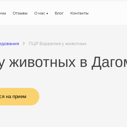
ены
Отзывы
О нас
Блог
Контакты
едования
ПЦР Боррелия у животных
у животных в Даг
ся на прием