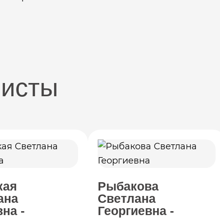
листы
кая
Рыбакова
ана
Светлана
на -
Георгиевна -