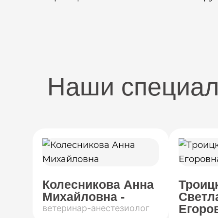
Наши специа
Колесникова Анна
Троиц
Михайловна -
Светл
Егоров
ветеринар-анестезиолог