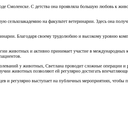
роде Смоленске. С детства она проявляла большую любовь к жив
ю сельхозакадемию на факультет ветеринарии. Здесь она получ
ринарии. Благодаря своему трудолюбию и высокому уровню комп
огии животных и активно принимает участие в международных ко
пациентов.
аболеваний у животных, Светлана проводит сложные операции и
олучии животных позволяют ей регулярно достигать впечатляющи
мцев и регулярно выступает на публичных мероприятиях, чтобы 