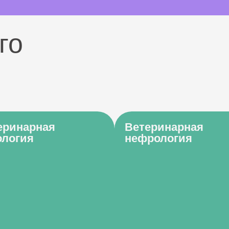
го
еринарная
Ветеринарная
ология
нефрология