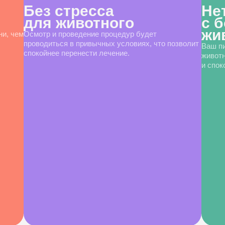
Без стресса
Не
для животного
с 
жи
ни, чем
Осмотр и проведение процедур будет
проводиться в привычных условиях, что позволит
Ваш пи
спокойнее перенести лечение.
животн
и спок