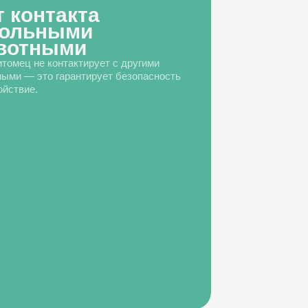
т контакта
больными
вотными
томец не контактирует с другими
ыми — это гарантирует безопасность
ойствие.