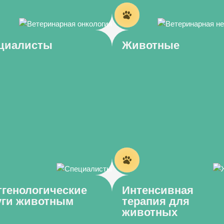
циалисты
Животные
тгенологические
Интенсивная
уги животным
терапия для
животных