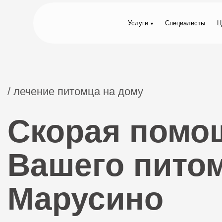
Услуги
Специалисты
Ц
/ лечение питомца на дому
Скорая помо
Вашего пито
Марусино