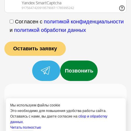
Согласен с
политикой конфиденциальности
и
политикой обработки данных
Позвонить
Услуги
Специалисты
Цены
Отзывы
О нас
Блог
Контакты
Мы используем файлы cookie
Это необходимо для повышения удобства работы сайта.
Политика конфиденциальности
Оставаясь с нами, вы даете согласие на
сбор и обработку
Согласие на обработку
данных.
Читать полностью
+7 (958) 795-61-54