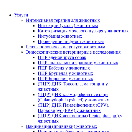
Услуги
Интенсивная терапия для животных
Инъекции (уколы) животным
Катетеризация мочевого пузыря у животных
Интубация животных
Проведение инфузии животным
Рентгенологические услуги животным
Эндоскопические ветеринарные исследования
ПЦР аденовируса собак
ПЦР анаплазмы и эрлихии у животных
ПЦР Бабезия у животных
ПЦР Бруцелла у животных
ПЦР Боррелия у животных
(ПЦР) ДНК Токсоплазма гондии у
животных
(ПЦР) ДНК хламидофила пситаци
(Chlamydophila psittaci) у животных
(ПЦР) ДНК Панлейкопения (CPV),
Парвовирус (FPV) у животных
(ПЦР) ДНК лептоспира (Leptospira spp.) у
животных
Вакцинация (прививки) животных
Прививки от бешенства животным