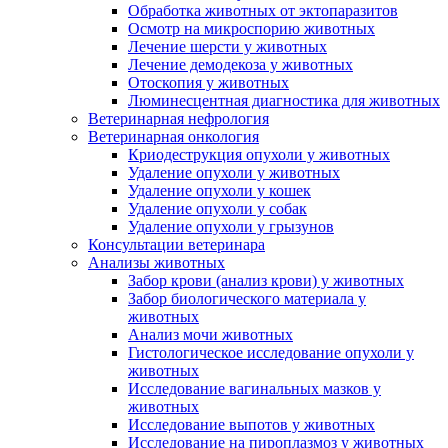
Обработка животных от эктопаразитов
Осмотр на микроспорию животных
Лечение шерсти у животных
Лечение демодекоза у животных
Отоскопия у животных
Люминесцентная диагностика для животных
Ветеринарная нефрология
Ветеринарная онкология
Криодеструкция опухоли у животных
Удаление опухоли у животных
Удаление опухоли у кошек
Удаление опухоли у собак
Удаление опухоли у грызунов
Консультации ветеринара
Анализы животных
Забор крови (анализ крови) у животных
Забор биологического материала у
животных
Анализ мочи животных
Гистологическое исследование опухоли у
животных
Исследование вагинальных мазков у
животных
Исследование выпотов у животных
Исследование на пироплазмоз у животных