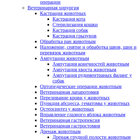
операции
Ветеринарная хирургия
Кастрация животных
Кастрация кота
Стерилизация кошки
Кастрация собак
Кастрация грызунов
Обработка ран животным
Наложение, снятие и обработка швов, шин и
перевязок животным
Ампутации животным
Ампутация конечностей животным
Ампутация хвоста животным
Ампутация рудиментраных фаланг у
собак
Ортопедические операции животным
Ветеринарная лапаротомия
Переливание крови у животных
Пункция абсцесса, гематомы у животных
Остеосинтез у животных
Вправление глазного яблока животным
Ветеринарная гастропексия
Ветеринарная гастростомия
Дренаж животным
Дренаж грудной полости животным