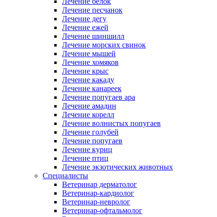
Лечение белок
Лечение песчанок
Лечение дегу
Лечение ежей
Лечение шиншилл
Лечение морских свинок
Лечение мышей
Лечение хомяков
Лечение крыс
Лечение какаду
Лечение канареек
Лечение попугаев ара
Лечение амадин
Лечение корелл
Лечение волнистых попугаев
Лечение голубей
Лечение попугаев
Лечение куриц
Лечение птиц
Лечение экзотических животных
Специалисты
Ветеринар дерматолог
Ветеринар-кардиолог
Ветеринар-невролог
Ветеринар-офтальмолог