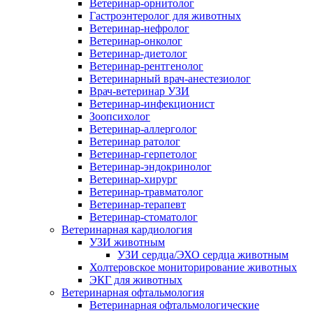
Ветеринар-орнитолог
Гастроэнтеролог для животных
Ветеринар-нефролог
Ветеринар-онколог
Ветеринар-диетолог
Ветеринар-рентгенолог
Ветеринарный врач-анестезиолог
Врач-ветеринар УЗИ
Ветеринар-инфекционист
Зоопсихолог
Ветеринар-аллерголог
Ветеринар ратолог
Ветеринар-герпетолог
Ветеринар-эндокринолог
Ветеринар-хирург
Ветеринар-травматолог
Ветеринар-терапевт
Ветеринар-стоматолог
Ветеринарная кардиология
УЗИ животным
УЗИ сердца/ЭХО сердца животным
Холтеровское мониторирование животных
ЭКГ для животных
Ветеринарная офтальмология
Ветеринарная офтальмологические