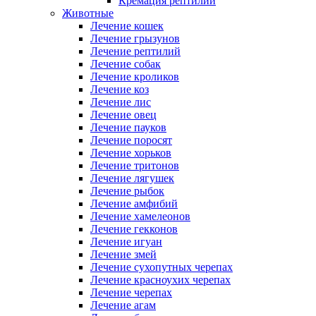
Кремация рептилий
Животные
Лечение кошек
Лечение грызунов
Лечение рептилий
Лечение собак
Лечение кроликов
Лечение коз
Лечение лис
Лечение овец
Лечение пауков
Лечение поросят
Лечение хорьков
Лечение тритонов
Лечение лягушек
Лечение рыбок
Лечение амфибий
Лечение хамелеонов
Лечение гекконов
Лечение игуан
Лечение змей
Лечение сухопутных черепах
Лечение красноухих черепах
Лечение черепах
Лечение агам