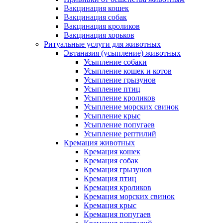
Вакцинация кошек
Вакцинация собак
Вакцинация кроликов
Вакцинация хорьков
Ритуальные услуги для животных
Эвтаназия (усыпление) животных
Усыпление собаки
Усыпление кошек и котов
Усыпление грызунов
Усыпление птиц
Усыпление кроликов
Усыпление морских свинок
Усыпление крыс
Усыпление попугаев
Усыпление рептилий
Кремация животных
Кремация кошек
Кремация собак
Кремация грызунов
Кремация птиц
Кремация кроликов
Кремация морских свинок
Кремация крыс
Кремация попугаев