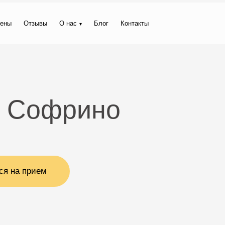
ены
Отзывы
О нас
Блог
Контакты
в Софрино
ся на прием