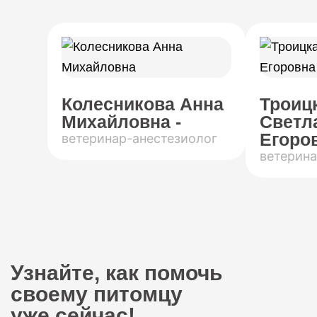
Колесникова Анна
Троиц
Михайловна -
Светл
Егоров
ветеринар-анестезиолог
ветерина
Узнайте, как помочь
своему питомцу
уже сейчас!