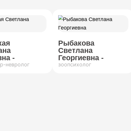
кая
Рыбакова
ана
Светлана
на -
Георгиевна -
р-невролог
зоопсихолог