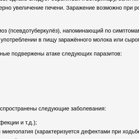
терно увеличение печени. Заражение возможно при 
иоз (псевдотуберкулёз), напоминающий по симптома
и употреблении в пищу заражённого молока или сыро
отные подвержены атаке следующих паразитов:
аспространены следующие заболевания:
екции и т.д.);
 миелопатия (характеризуется дефектами при ходьбе