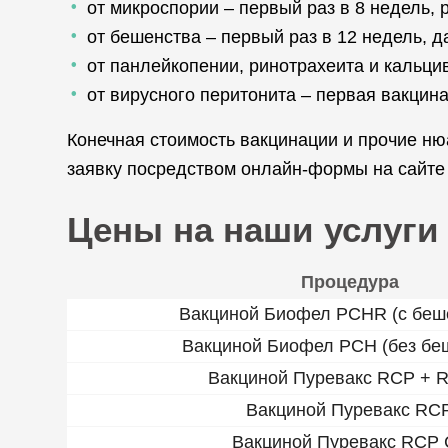
от микроспории – первый раз в 8 недель, 
от бешенства – первый раз в 12 недель, д
от панлейкопении, ринотрахеита и кальцив
от вирусного перитонита – первая вакцина
Конечная стоимость вакцинации и прочие ню
заявку посредством онлайн-формы на сайте
Цены на наши услуги
Процедура
Вакциной Биофел PCHR (с беш
Вакциной Биофел PCH (без бе
Вакциной Пуревакс RCP + R
Вакциной Пуревакс RC
Вакциной Пуревакс RCP 