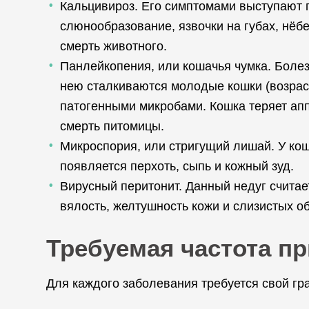
Кальцивироз. Его симптомами выступают 
слюнообразование, язвочки на губах, нёбе
смерть животного.
Панлейкопения, или кошачья чумка. Болез
нею сталкиваются молодые кошки (возраст
патогенными микробами. Кошка теряет апп
смерть питомицы.
Микроспория, или стригущий лишай. У ко
появляется перхоть, сыпь и кожный зуд.
Вирусный перитонит. Данный недуг счита
вялость, желтушность кожи и слизистых о
Требуемая частота п
Для каждого заболевания требуется свой гр