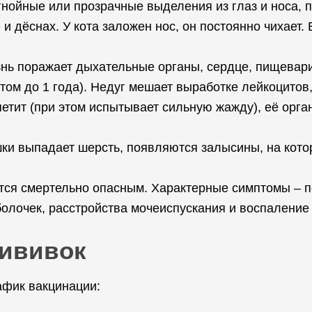
гнойные или прозрачные выделения из глаз и носа, 
 и дёснах. У кота заложен нос, он постоянно чихает
нь поражает дыхательные органы, сердце, пищевари
ом до 1 года). Недуг мешает выработке лейкоцитов,
етит (при этом испытывает сильную жажду), её орга
шки выпадает шерсть, появляются залысины, на кот
ется смертельно опасным. Характерные симптомы – п
болочек, расстройства мочеиспускания и воспаление 
рививок
афик вакцинации: