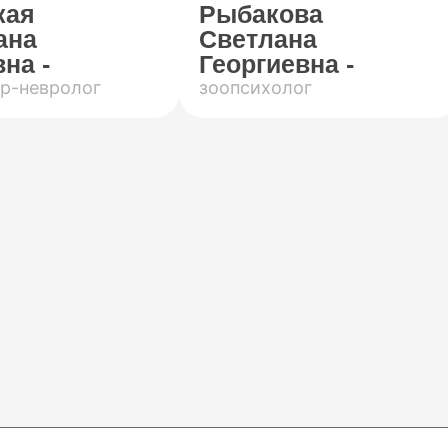
кая
Рыбакова
ана
Светлана
на -
Георгиевна -
р-невролог
зоопсихолог