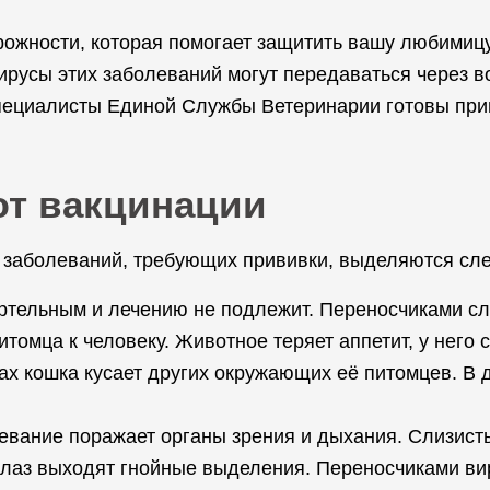
ожности, которая помогает защитить вашу любимиц
русы этих заболеваний могут передаваться через во
Специалисты Единой Службы Ветеринарии готовы при
ют вакцинации
 заболеваний, требующих прививки, выделяются сл
ертельным и лечению не подлежит. Переносчиками с
томца к человеку. Животное теряет аппетит, у него с
ах кошка кусает других окружающих её питомцев. В 
вание поражает органы зрения и дыхания. Слизистые
 глаз выходят гнойные выделения. Переносчиками ви