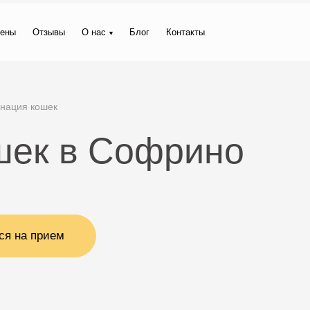
ены
Отзывы
О нас
Блог
Контакты
нация кошек
шек в Софрино
ся на прием